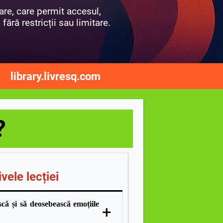
are, care permit accesul,
fără restricții sau limitare.
library.livresq.com
?
vele lecției
 și să deosebească emoțiile
+