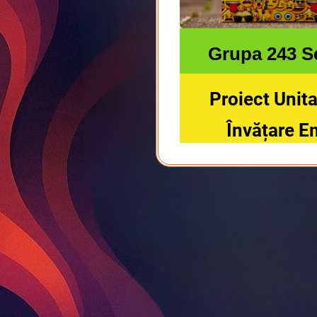
Grupa 243 Se
Proiect Unit
Învățare E