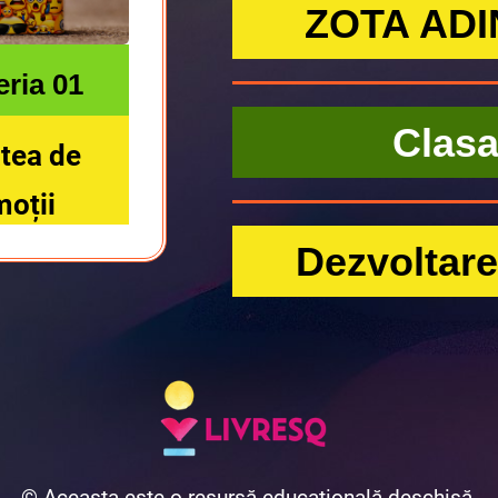
ZOTA ADI
ria 01
Clasa 
atea de
moții
Dezvoltare
© Aceasta este o resursă educațională deschisă.