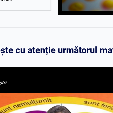
te cu atenție următorul mat
ștri