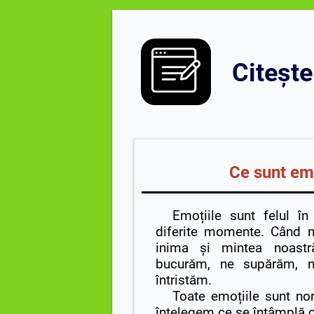
Citește
Ce sunt emo
Emoțiile sunt felul în
diferite momente. Când n
inima și mintea noastr
bucurăm, ne supărăm, 
întristăm.
Toate emoțiile sunt nor
înțelegem ce se întâmplă c