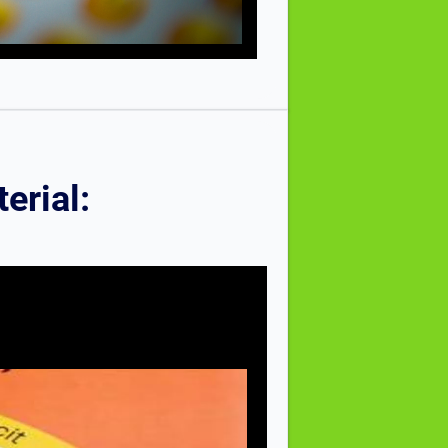
erial: