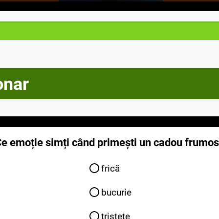
onar
e emoție simți când primești un cadou frumo
frică
bucurie
tristețe