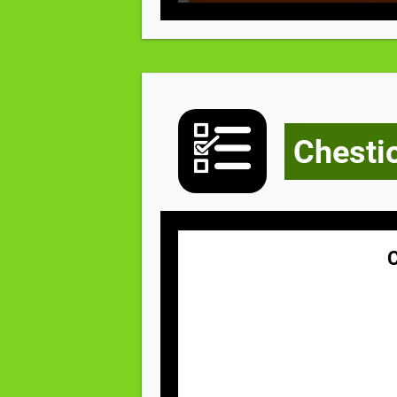
Chesti
C