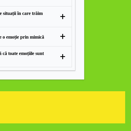
e situații în care trăim
+
+
e o emoție prin mimică
ă că toate emoțiile sunt
+