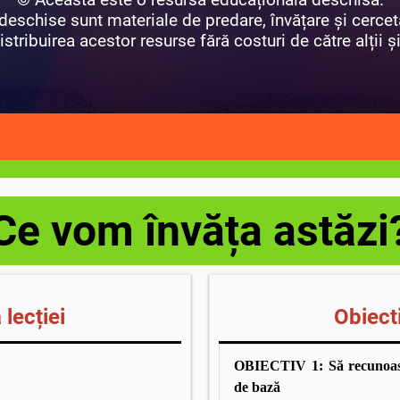
eschise sunt materiale de predare, învățare și cercet
istribuirea acestor resurse fără costuri de către alții și 
Ce vom învăța astăzi
lecției
Obiecti
OBIECTIV 1: Să recunoască
de bază