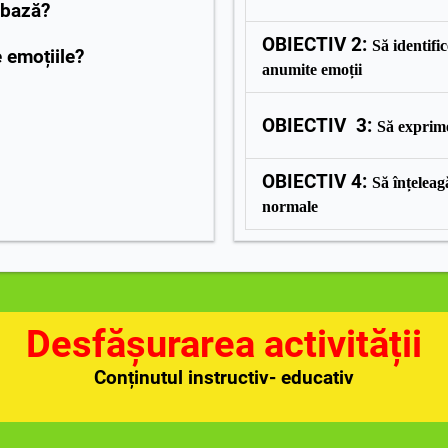
 bază?
OBIECTIV 2:
Să identific
 emoțiile?
anumite emoții
Scrie un conținut...
OBIECTIV 3:
Să exprim
Scrie un conținut...
OBIECTIV 4:
Să înțeleag
normale
Scrie un conținut...
Desfășurarea activității
Conținutul instructiv- educativ