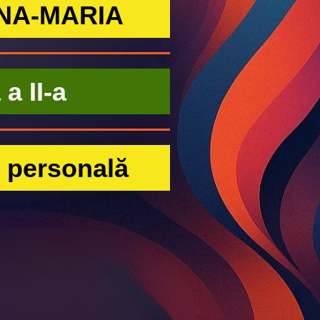
NA-MARIA
a II-a
 personală