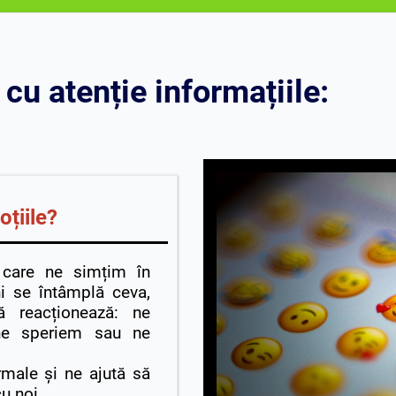
 cu atenție informațiile:
țiile?
 care ne simțim în
i se întâmplă ceva,
ă reacționează: ne
ne speriem sau ne
male și ne ajută să
u noi.