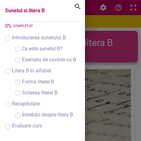
Sunetul si litera B
Sunetul si litera B
0
%
COMPLETAT
Introducerea sunetului B
Sunetul si litera B
Ce este sunetul B?
Exemplu de cuvinte cu B
Litera B în alfabet
Forma literei B
Scrierea literei B
Recapitulare
Întrebări despre litera B
Evaluare curs