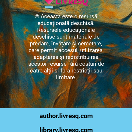
© Aceasta este o resursă
educațională deschisă.
Resursele educaționale
deschise sunt materiale de
predare, învățare și cercetare,
care permit accesul, utilizarea,
adaptarea și redistribuirea
acestor resurse fără costuri de
către alții și fără restricții sau
limitare.
author.livresq.com
library.livresq.com