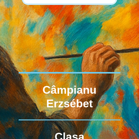
Câmpianu
Erzsébet
Clasa