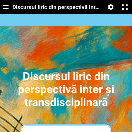
Discursul liric din perspectivă inter și transdisc
Discursul liric din
perspectivă inter și
transdisciplinară