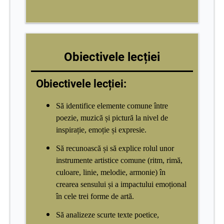
Obiectivele lecției
Obiectivele lecției:
Să identifice elemente comune între
poezie, muzică și pictură la nivel de
inspirație, emoție și expresie.
Să recunoască și să explice rolul unor
instrumente artistice comune (ritm, rimă,
culoare, linie, melodie, armonie) în
crearea sensului și a impactului emoțional
în cele trei forme de artă.
Să analizeze scurte texte poetice,