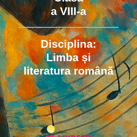
a VIII-a
Disciplina:
Limba și
literatura română