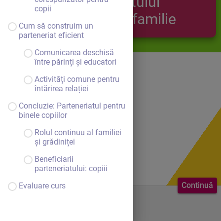
parteneriatului
copii
grădiniță - familie
Cum să construim un
parteneriat eficient
Comunicarea deschisă
între părinți și educatori
Activități comune pentru
întărirea relației
Concluzie: Parteneriatul pentru
binele copiilor
Rolul continuu al familiei
și grădiniței
Beneficiarii
parteneriatului: copiii
Continuă
Evaluare curs
Bine ai venit.