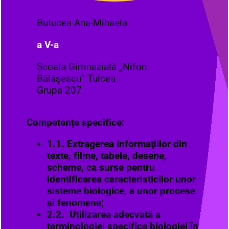
Butucea Ana-Mihaela
a V-a
Școala Gimnazială „Nifon
Bălășescu” Tulcea
Grupa 207
Competențe specifice:
1.1.
Extragerea informaţiilor din
texte, filme, tabele, desene,
scheme, ca surse pentru
identificarea caracteristicilor unor
sisteme biologice, a unor procese
şi fenomene;
2.2. Utilizarea adecvată a
terminologiei specifice biologiei în