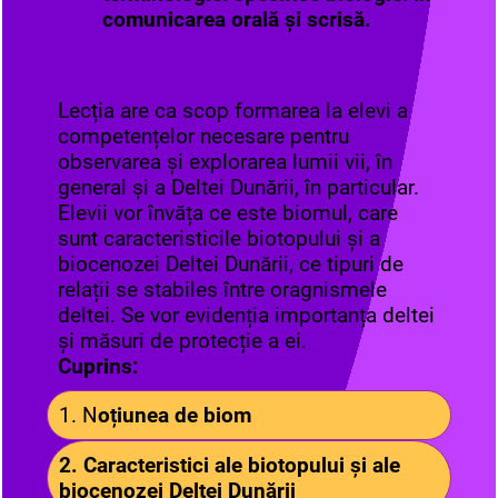
comunicarea orală şi scrisă.
Lecția are ca scop formarea la elevi a
competențelor necesare pentru
observarea și explorarea lumii vii, în
general și a Deltei Dunării, în particular.
Elevii vor învăța ce este biomul, care
sunt caracteristicile biotopului și a
biocenozei Deltei Dunării, ce tipuri de
relații se stabiles între oragnismele
deltei. Se vor evidenția importanța deltei
și măsuri de protecție a ei.
Cuprins:
1. N
oțiunea de biom
2. Caracteristici ale biotopului și ale
biocenozei Deltei Dunării