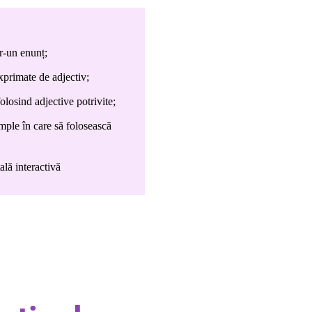
tr-un enunț;
xprimate de adjectiv;
olosind adjective potrivite;
mple în care să folosească
ală interactivă