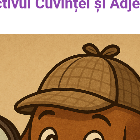
tivul Cuvințel și Adje