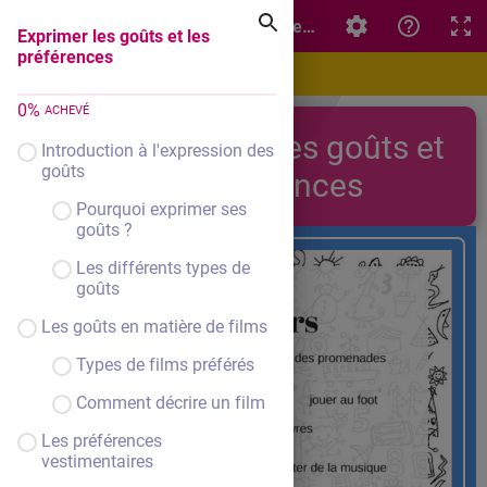
Exprimer les goûts et les préférences
Exprimer les goûts et les
préférences
0
%
ACHEVÉ
Exprimer les goûts et
Introduction à l'expression des
goûts
les préférences
Pourquoi exprimer ses
goûts ?
Les différents types de
goûts
Les goûts en matière de films
Types de films préférés
Comment décrire un film
Les préférences
vestimentaires