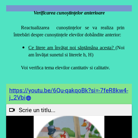
Verificarea cunoștințelor anterioare
Reactualizarea cunoștințelor se va realiza prin
întrebări despre cunoștințele elevilor dobândite anterior:
Ce litere am învățat noi săptămâna acesta? (
Noi
am învățat
sunetul si
liter
ele h,
H
)
Voi verifica tema elevilor cantitativ si calitativ.
https://youtu.be/6Qu-qakqoBk?si=-7feR8kw4-
j_2Vbi
Scrie un titlu...