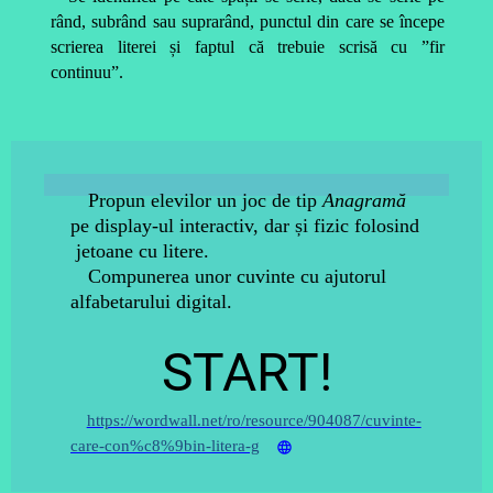
rând, subrând sau suprarând, punctul din care se începe
scrierea literei și faptul că trebuie scrisă cu ”fir
continuu”.
Propun elevilor un joc
de tip
Anagramă
pe
display-ul interactiv, dar și fizic folosind
jetoane cu litere.
Compunerea unor cuvinte cu ajutorul
alfabetarului digital.
START!
https://wordwall.net/ro/resource/904087/cuvinte-
care-con%c8%9bin-litera-g