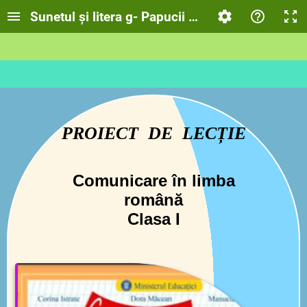
Sunetul și litera g- Papucii gânsacului
PROIECT DE LECȚIE
Comunicare în limba
româ
nă
Clasa I