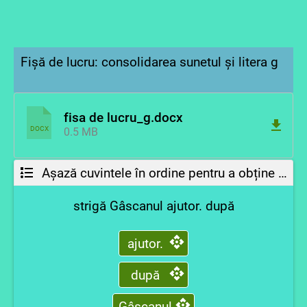
Fișă de lucru: consolidarea sunetul și litera g
fisa de lucru_g.docx
DOCX
0.5 MB
Așază cuvintele în ordine pentru a obține o propoziție cu sens!
strigă Gâscanul ajutor. după
ajutor.
după
Gâscanul