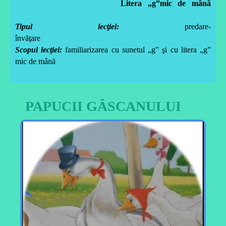
Litera „g”mic de mână
Tipul lecţiei:
predare-
învăţare
Scopul lecţiei:
familiarizarea cu sunetul „g” şi cu litera „g”
mic de mână
PAPUCII GÂSCANULUI