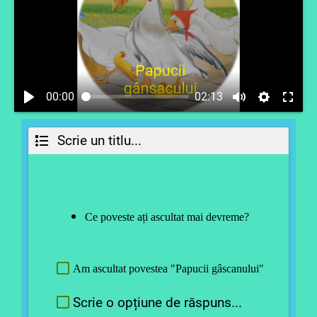
00:00
02:13
Scrie un titlu...
Ce poveste ați ascultat mai devreme?
Am ascultat povestea "Papucii gâscanului"
Scrie o opțiune de răspuns...