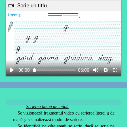
Scrie un titlu...
00:00
06:00
Scrierea literei de mână
Se vizionează fragmentul video cu scrierea literei
g
de
mână și se analizează modul de scriere.
Se identifică pe câte spații se scrie, dacă se scrie pe