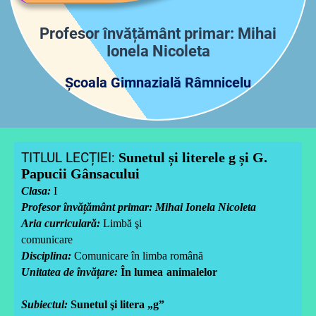
Profesor învățământ primar: Mihai
Ionela Nicoleta
Școala Gimnazială Râmnicelu
TITLUL LECȚIEI:
Sunetul și literele g și G.
Papucii Gânsacului
Clasa:
I
Profesor învățământ primar: Mihai Ionela Nicoleta
Aria curriculară:
Limbă şi
comunicare
Disciplina:
Comunicare în limba română
Unitatea de învățare:
În
lumea animalelor
Subiectul:
Sunetul şi litera „g”