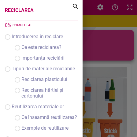
RECICLAREA
RECICLAREA
0
%
COMPLETAT
Introducerea în reciclare
Reciclarea
Ce este reciclarea?
Importanța reciclării
Tipuri de materiale reciclabile
Reciclarea plasticului
Reciclarea hârtiei și
cartonului
Reutilizarea materialelor
Ce înseamnă reutilizarea?
Exemple de reutilizare