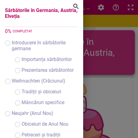
Sărbătorile în Germania, Austria, Elveția
Sărbătorile în Germania, Austria,
Elveția
0
%
COMPLETAT
Sărbătorile în
Introducere în sărbătorile
germane
Germania, Austria,
Importanța sărbătorilor
Elveția
Prezentarea sărbătorilor
Weihnachten (Crăciunul)
Tradiții și obiceiuri
Mâncăruri specifice
Neujahr (Anul Nou)
Obiceiuri de Anul Nou
Petreceri și tradiții