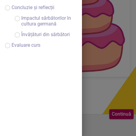
Concluzie și reflecții
Impactul sărbătorilor în
cultura germană
Învățături din sărbători
Evaluare curs
Continuă
Bine ai venit.