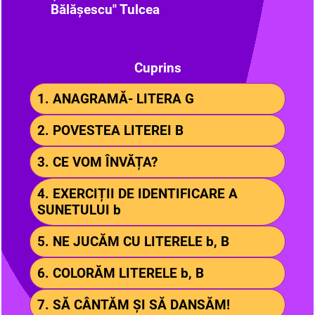
Bălășescu" Tulcea
Cuprins
1. ANAGRAMĂ- LITERA G
2. POVESTEA LITEREI B
3. CE VOM ÎNVĂȚA?
4. EXERCIȚII DE IDENTIFICARE A
SUNETULUI b
5. NE JUCĂM CU LITERELE b, B
6. COLORĂM LITERELE b, B
7. SĂ CÂNTĂM ȘI SĂ DANSĂM!