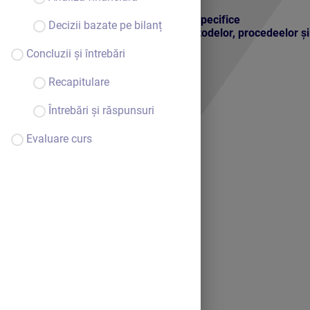
Competențe specifice
Decizii bazate pe bilanț
Utilizarea metodelor, procedeelor și p
Concluzii și întrebări
Recapitulare
Întrebări și răspunsuri
Evaluare curs
Bine ai venit.
Continuă