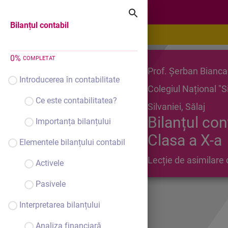
Bilanțul contabil
Bilanțul contabil
0
%
COMPLETAT
Prof. Șerban Bianca
Introducerea în contabilitate
Colegiul Național "
Ce este contabilitatea?
Silvaniei, Sălaj
Bilanțul con
Importanța bilanțului
Clasa a X-a
Elementele bilanțului contabil
Lecție de asimilare 
Activele
Pasivele
Interpretarea bilanțului
Analiza financiară