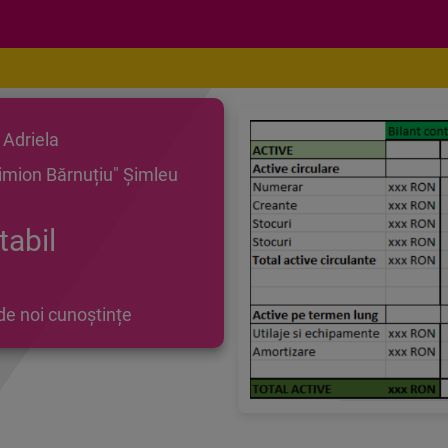
 Adriela
Simion Bărnuțiu" Șimleu
tabil
de noi cunoștințe