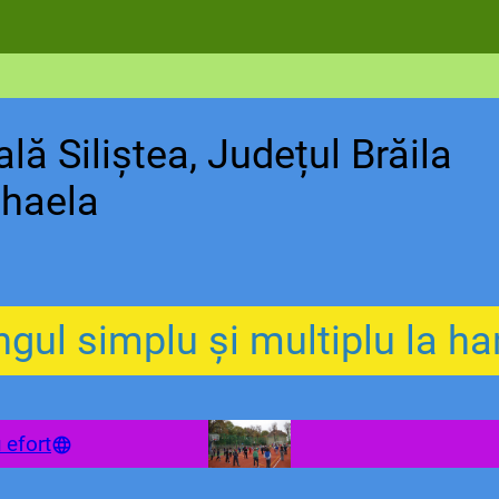
ă Siliștea, Județul Brăila
ihaela
ingul simplu și multiplu la ha
 efort