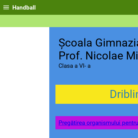
Handball
Școala Gimnazial
Prof. Nicolae M
Clasa a VI- a
Dribl
Pregătirea organismului pentru