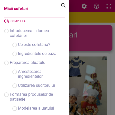
Micii cofetari
Micii cofetari
0
%
COMPLETAT
Introducerea in lumea
Micii cofetari
cofetăriei
Ce este cofetăria?
Ingredientele de bază
Prepararea aluatului
Amestecarea
ingredientelor
Utilizarea sucitorului
Formarea produselor de
patiserie
Modelarea aluatului