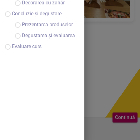
Decorarea cu zahăr
Concluzie și degustare
Prezentarea produselor
Degustarea și evaluarea
Evaluare curs
Continuă
Bine ai venit.