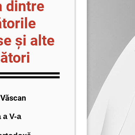
a dintre
torile
se şi alte
ători
 Văscan
 a V-a