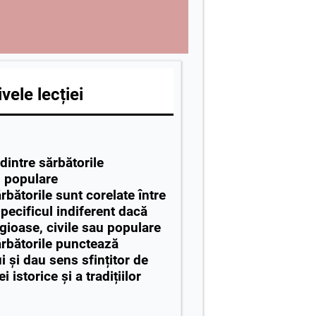
vele lecției
 dintre sărbătorile
și populare
rbătorile sunt corelate între
pecificul indiferent dacă
igioase, civile sau populare
ărbătorile punctează
 și dau sens sfințitor de
istorice și a tradițiilor