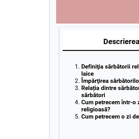
Descrierea 
Definiţia sărbătorii re
laice
Împărţirea sărbătorilo
Relația dintre sărbător
sărbători
Cum petrecem într-o 
religioasă?
Cum petrecem o zi de