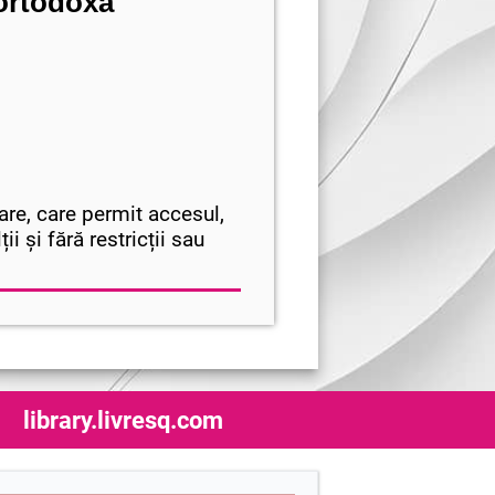
 ortodoxă
are, care permit accesul,
i și fără restricții sau
library.livresq.com