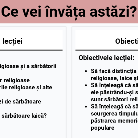
Ce vei învăța astăzi?
lecției
Obiecti
Obiectivele lecției:
ligioase și a sărbătorii
Să facă distincția
religioase, laice 
r religioase
Să înțeleagă că să
ile religioase şi alte
ele păstrându-și s
sunt sărbători rel
zi de sărbătoare
Să înțeleagă că s
scurgerea timpului
 sărbătoare laică?
păstrarea memoriei 
populare