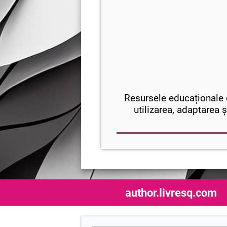
Resursele educaționale d
utilizarea, adaptarea ș
author.livresq.com