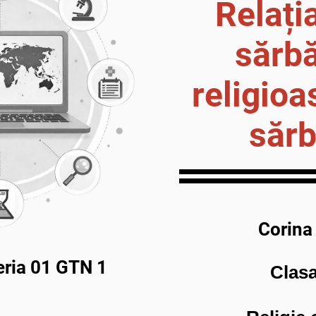
Relați
sărbă
religioa
sărb
Corina
eria 01 GTN 1
Clasa