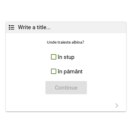
Write a title...
Unde traieste albina?
în stup
în pământ
Continue