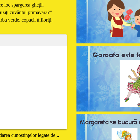
e loc spargerea gheții.
ziți cuvântul primăvară?”
rba verde, copacii înfloriți,
idarea cunoștințelor legate de
„