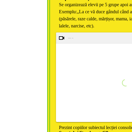
Se organizează elevii pe 5 grupe apoi ar
Exemplu:„La ce vă duce gândul când au
(păsărele, raze calde, mărțișor, mama, ia
lalele, narcise, etc).
Primăvara - cânte
Prezint copiilor subiectul lecției consol