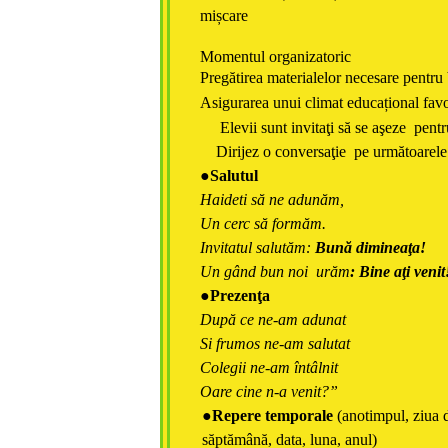
mișcare
Momentul organizatoric
Pregătirea materialelor necesare pentru 
Asigurarea unui climat educațional favo
Elevii sunt invitaţi să se aşeze pentru
Dirijez o conversaţie pe următoarele
●
Salutul
Haideti să ne adunăm,
Un cerc să formăm.
Invitatul salutăm:
Bună dimineaţa!
Un gând bun noi urăm
: Bine aţi venit
●Prezenţa
După ce ne-am adunat
Si frumos ne-am salutat
Colegii ne-am întâlnit
Oare cine n-a venit?”
●
Repere temporale
(anotimpul, ziua 
săptămână, data, luna, anul)