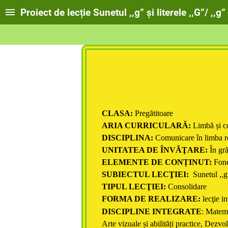
Proiect de lecție Sunetul ,,g” și literele ,,G”/ 
CLASA:
Pregătitoare
ARIA CURRICULARĂ:
Limbă și 
DISCIPLINA:
Comunicare în limba 
UNITATEA DE ÎNVĂŢARE:
În gr
ELEMENTE DE CONȚINUT:
Fone
SUBIECTUL LECŢIEI:
Sunetul ,,g”
TIPUL LECŢIEI:
Consolidare
FORMA DE REALIZARE:
lecţie in
DISCIPLINE INTEGRATE
: Matema
Arte vizuale și abilități practice, Dezvo