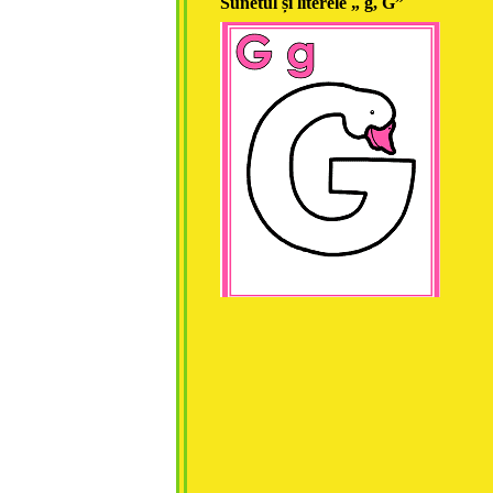
Sunetul și literele „ g, G”