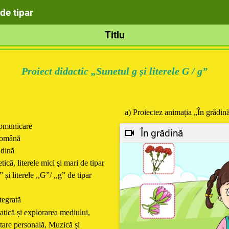
,,g” de tipar
Titlu
Proiect didactic „Sunetul
g
și literele G / g”
a) Proiectez animația „În grădin
comunicare
În grădină
română
ădină
tică, literele mici şi mari de tipar
 și literele ,,G”/ ,,g” de tipar
tegrată
tică și explorarea mediului,
ltare personală, Muzică și