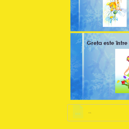
2.2 MB
DOC
Fisa G.doc