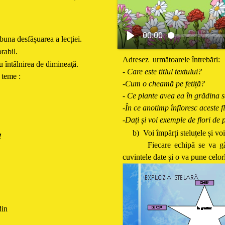
00:00
buna desfășuarea a lecției.
rabil.
Adresez următoarele întrebări:
 întâlnirea de dimineaţă.
- Care este titlul textului?
 teme :
-Cum o cheamă pe fetiță?
- Ce plante avea ea în grădina 
-În ce anotimp înfloresc aceste f
-Dați și voi exemple de flori de
b) Voi împărți steluțele și voi
!
Fiecare echipă se va gândi 
cuvintele date și o va pune celor
din