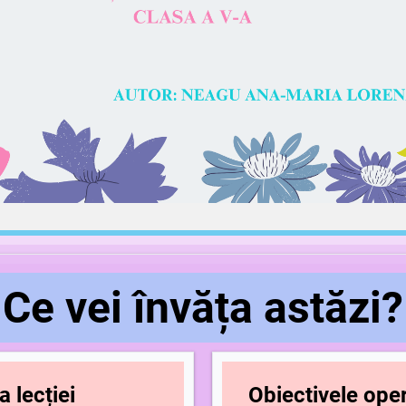
Ce vei învăța astăzi?
 lecției
Obiectivele oper