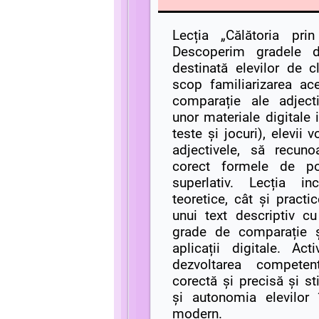
Lecția „Călătoria prin
Descoperim gradele d
destinată elevilor de 
scop familiarizarea ac
comparație ale adjectiv
unor materiale digitale i
teste și jocuri), elevii 
adjectivele, să recuno
corect formele de poz
superlativ. Lecția inc
teoretice, cât și pract
unui text descriptiv cu
grade de comparație ș
aplicații digitale. Act
dezvoltarea competen
corectă și precisă și st
și autonomia elevilor 
modern.