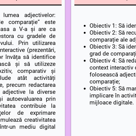
 lumea adjectivelor:
e comparație” este
Obiectiv 1: Să iden
clasa a V-a și are ca
Obiectiv 2: Să re
estora cu gradele de
comparație ale adj
ului. Prin utilizarea
Obiectiv 3: Să iden
nteractive (prezentări,
grad de comparați
vor învăța să identifice
Obiectiv 4: Să reda
ască și să utilizeze
context interactiv 
itiv, comparativ și
folosească adjecti
lude atât activități
comparație;
ice, precum redactarea
Obiectiv 5: Să man
 adjective la diverse
implicare în activi
i autoevaluarea prin
mijloace digitale.
ivitatea contribuie la
țelor de exprimare
imulează creativitatea
într-un mediu digital