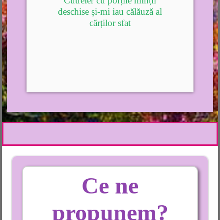
Cutreier cu porțile minții
deschise și-mi iau călăuză al
cărților sfat
Ce ne
propunem?