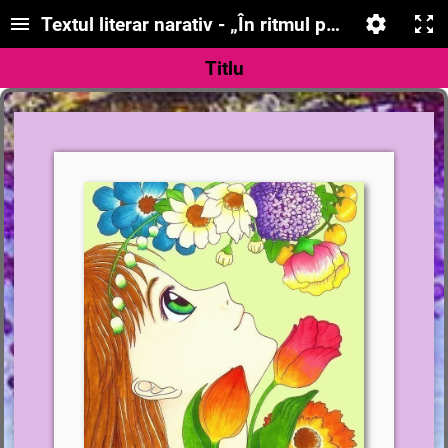
Textul literar narativ - „În ritmul primăverii”
Titlu