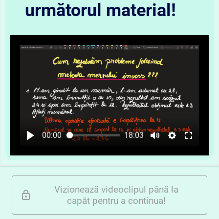
următorul material!
00:00
18:03
Vizionează videoclipul până la
capăt pentru a continua!