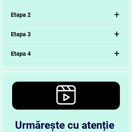
Identificarea rezultatului final
(cunoscut în
+
Etapa 2
enunț);
Determinarea operațiilor aplicate în ordine
+
Etapa 3
directă
(de la necunoscut la rezultat);
Aplicarea acestor operații în ordine
+
Etapa 4
inversă
, folosind operațiile opuse, pornind de
la rezultat;
Obținerea valorii inițiale necunoscute.
Urmărește cu atenție