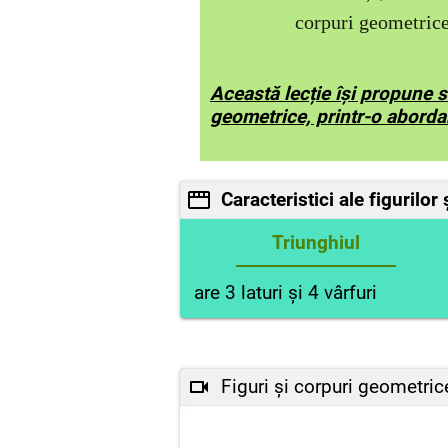
corpuri geometrice
Această lecție își propune s
geometrice, printr-o abordar
Caracteristici ale figurilor
Triunghiul
are 3 laturi şi 4 vârfuri
Figuri și corpuri geometric