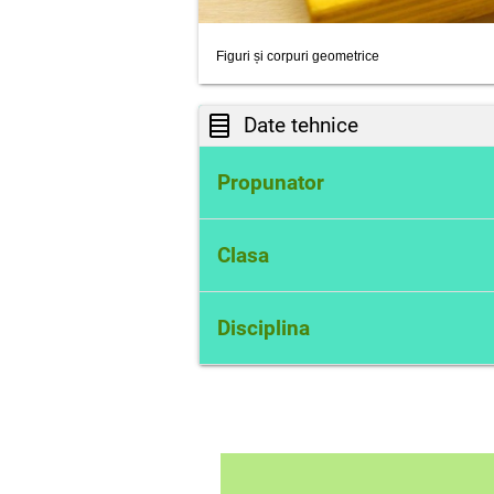
Figuri și corpuri geometrice
Date tehnice
Propunator
Elena Adochiței
Clasa
a III-a
Disciplina
Matematică şi ştiinţe ale natur