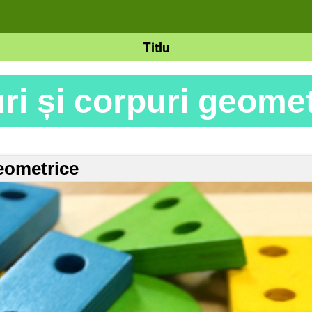
Titlu
ri și corpuri geome
geometrice