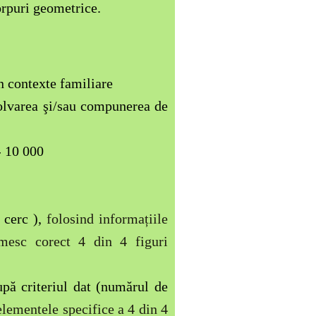
orpuri geometrice.
în contexte familiare
zolvarea şi/sau compunerea de
- 10 000
cerc ),
folosind
informațiile
umesc corect 4 din 4 figuri
upă criteriul dat (numărul de
 elementele specifice a 4 din 4