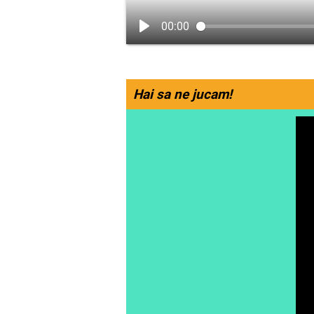
00:00
Hai sa ne jucam!