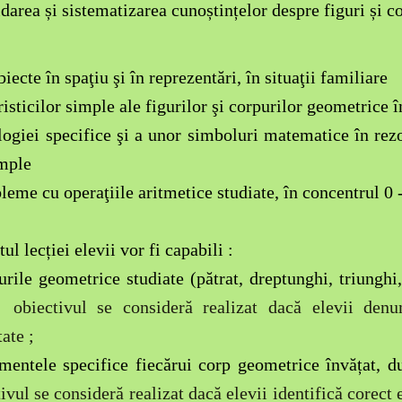
darea și sistematizarea cunoștințelor despre figuri și c
iecte în spaţiu şi în reprezentări, în situaţii familiare
isticilor simple ale figurilor şi corpurilor geometrice 
ologiei specifice şi a unor simboluri matematice în re
mple
leme cu operaţiile aritmetice studiate, în concentrul 0 
tul lecției elevii vor fi capabili :
urile geometrice studiate (pătrat, dreptunghi, triunghi,
 obiectivul se consideră realizat dacă elevii den
ate ;
ementele specifice fiecărui corp geometrice învățat, d
ivul se consideră realizat dacă elevii identifică corect