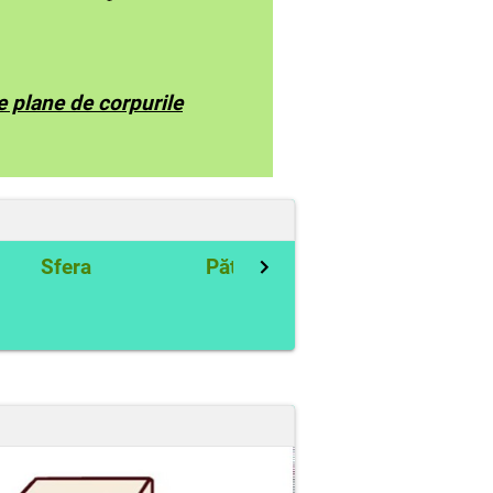
le plane de corpurile
Sfera
Pătratul
Cercul