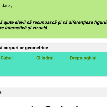
 date ;
ă ajute elevii să recunoască și să diferențieze figuri
e interactivă și vizuală.
 și corpurilor geometrice
Cubul
Cilindrul
Dreptunghiul
e