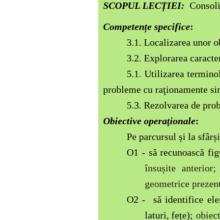
SCOPUL LECȚIEI:
Consoli
Competențe specifice
:
3.1. Localizarea unor ob
3.2. Explorarea caracter
5.1. Utilizarea termin
probleme cu raţionamente si
5.3. Rezolvarea de prob
Obiective ope
raţionale
:
Pe parcursul și la sfârși
O1 -
să recunoască fig
însușite anterior
;
geometrice prezent
O2 -
să identifice el
laturi, fețe)
;
obiect