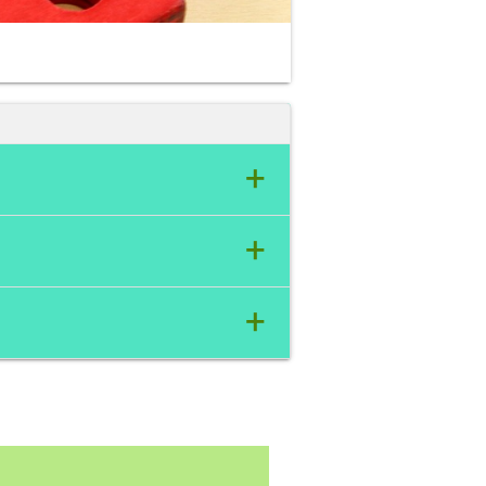
+
+
+