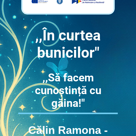
,,În curtea
bunicilor"
,,Să facem
cunoștință cu
găina!"
Călin Ramona -