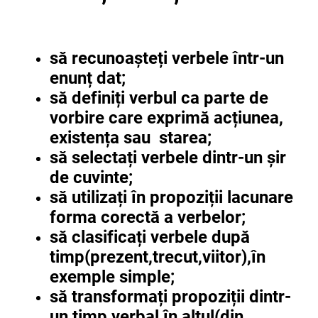
să recunoașteți verbele într-un
enunț dat;
să definiți verbul ca parte de
vorbire care exprimă acțiunea,
existența sau starea;
să selectați verbele dintr-un șir
de cuvinte;
să utilizați în propoziții lacunare
forma corectă a verbelor;
să clasificați verbele după
timp(prezent,trecut,viitor),în
exemple simple;
să transformați propoziții dintr-
un timp verbal în altul(din