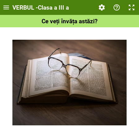
VERBUL -Clasa a III a
Ce veți învăța astăzi?