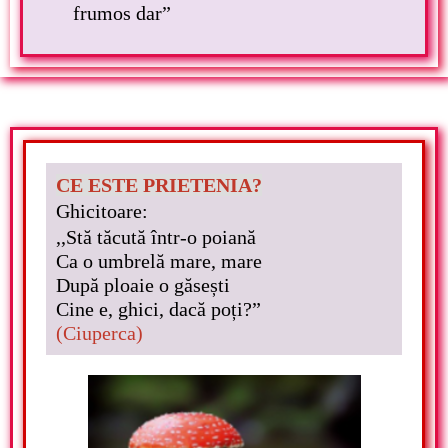
frumos dar”
CE ESTE PRIETENIA?
Ghicitoare:
,,Stă tăcută într-o poiană
Ca o umbrelă mare, mare
După ploaie o găsești
Cine e, ghici, dacă poți?”
(Ciuperca)