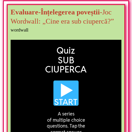
Evaluare-
Înțelegerea poveștii
-
Joc
Wordwall: „Cine era sub ciupercă?”
wordwall