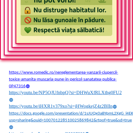
https://www.romedic.ro/nereglementarea-vanzarii-ciupercii-
toxice-amanita-muscaria-pune-in-pericol-sanatatea-publica-
0P47316
https://youtu.be/NP5QJUfnbpQ?si=DHWuXfRLXthg0FU2
https://youtu.be/iHXR1v379xo?si=jHWogkejZ4z2BIIn
https://docs.google.com/presentation/d/1sJUQx0aBYpmL2XgG_l4E
usp=sharing&ouid=100701228510025869842&rtpof=true&sd=true