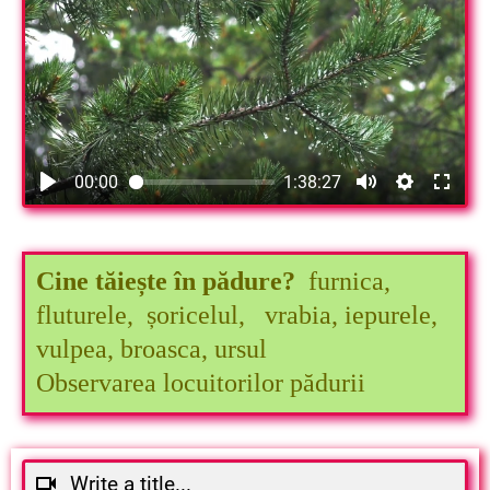
00:00
1:38:27
Cine tăiește în pădure?
furnica,
fluturele, șoricelul, vrabia, iepurele,
vulpea, broasca,
ursul
Observarea locuitorilor pădurii
Write a title...