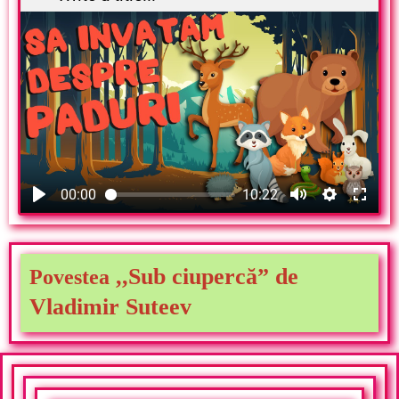
00:00
10:22
,,Sub ciupercă” de
Povestea
Vladimir Suteev