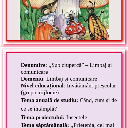
Denumire
: ,,Sub ciupercă” – Limbaj și
comunicare
D
omeniu
: Limbaj și comunicare
Nivel educațional
: Învățământ preșcolar
(grupa mijlocie)
Tema
anuală
de
studiu
:
Când, cum
și
de
ce
se
întâmplă
?
Tema proiectului:
Insectele
Tema
săptămânală
:
,,Prietenia, cel mai