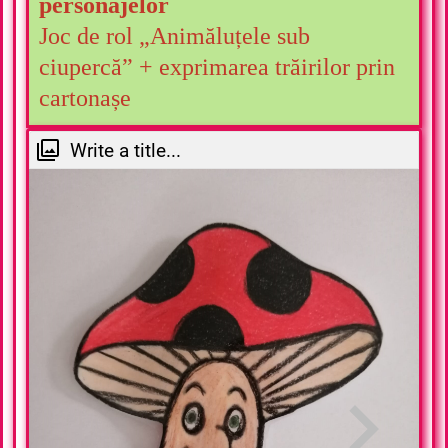
personajelor
Joc de rol „Animăluțele sub
ciupercă” + exprimarea trăirilor prin
cartonașe
Write a title...