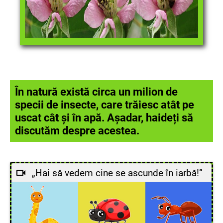
În natură există circa un milion de
specii de insecte, care trăiesc atât pe
uscat cât și în apă. Așadar, haideți să
discutăm despre acestea.
„Hai să vedem cine se ascunde în iarbă!”