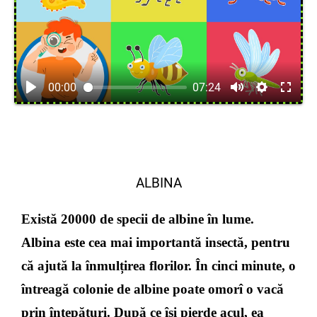
00:00
07:24
ALBINA
Există 20000 de specii de albine în lume.
Albina este cea mai importantă insectă, pentru
că ajută la înmulțirea florilor. În cinci minute, o
întreagă colonie de albine poate omorî o vacă
prin înțepături. După ce își pierde acul, ea