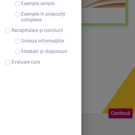
Exemple simple
Exemple în propoziții
Cazurile substantivului
complexe
Recapitulare și concluzii
Sinteza informațiilor
Întrebări și răspunsuri
Evaluare curs
Continuă
Bine ai venit.