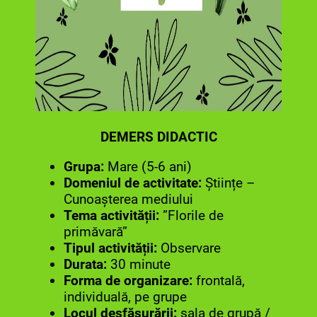
DEMERS DIDACTIC
Grupa:
Mare (5-6 ani)
Domeniul de activitate:
Științe –
Cunoașterea mediului
Tema activității:
”Florile de
primăvară”
Tipul activității:
Observare
Durata:
30 minute
Forma de organizare:
frontală,
individuală, pe grupe
Locul desfășurării:
sala de grupă /