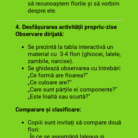
să recunoaștem florile și să vorbim
despre ele.
4. Desfășurarea activității propriu-zise
Observare dirijată:
Se prezintă la tabla interactivă un
material cu 3-4 flori (ghiocei, lalele,
zambile, narcise).
Se ghidează observarea cu întrebări:
„Ce formă are floarea?”
„Ce culoare are?”
„Care sunt părțile ei componente?”
„Este înaltă sau scurtă?”
Comparare și clasificare:
Copiii sunt invitați să compare două
flori:
„În ce se aseamănă laleaua și