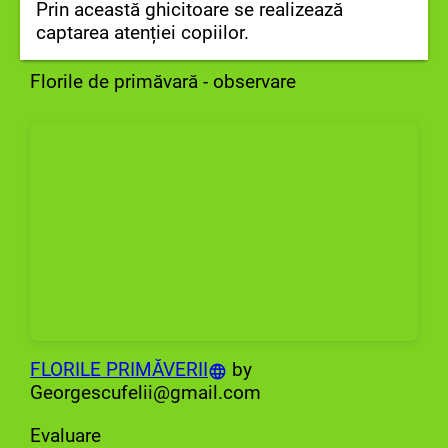
Prin această ghicitoare se realizează
captarea atenției copiilor.
Florile de primăvară - observare
FLORILE PRIMĂVERII
by
Georgescufelii@gmail.com
Evaluare