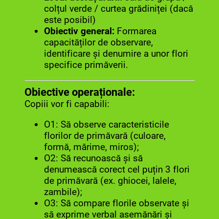
colțul verde / curtea grădiniței (dacă
este posibil)
Obiectiv general:
Formarea
capacităților de observare,
identificare și denumire a unor flori
specifice primăverii.
Obiective operaționale:
Copiii vor fi capabili:
O1: Să observe caracteristicile
florilor de primăvară (culoare,
formă, mărime, miros);
O2: Să recunoască și să
denumească corect cel puțin 3 flori
de primăvară (ex. ghiocei, lalele,
zambile);
O3: Să compare florile observate și
să exprime verbal asemănări și