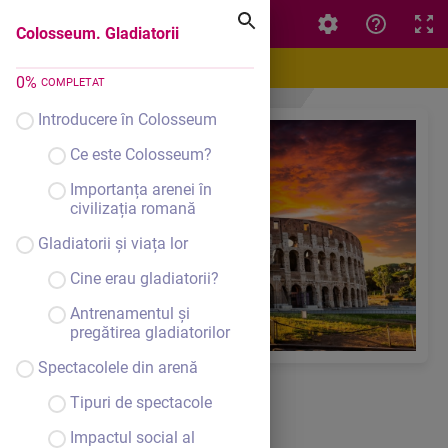
Colosseum. Gladiatorii
Colosseum. Gladiatorii
0
%
COMPLETAT
Introducere în Colosseum
Ce este Colosseum?
Importanța arenei în
civilizația romană
Gladiatorii și viața lor
Cine erau gladiatorii?
Antrenamentul și
pregătirea gladiatorilor
Spectacolele din arenă
Tipuri de spectacole
Impactul social al