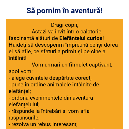
Să pornim în aventură!
Dragi copii,
Astăzi vă invit într-o călătorie
fascinantă alături de
Elefănțelul curios
!
Haideți să descoperim împreună ce își dorea
el să afle, ce sfaturi a primit și pe cine a
întâlnit!
Vom urmări un filmuleț captivant,
apoi vom:
- alege cuvintele despărțite corect;
- pune în ordine animalele întâlnite de
elefănțel;
- ordona evenimentele din aventura
elefănțelului;
- răspunde la întrebări și vom afla
răspunsurile;
- rezolva un rebus interesant;