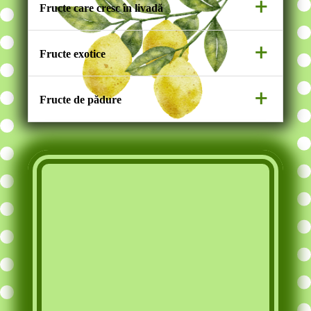
+
Fructe care cresc în livadă
mere,pere,prune,gutui.
+
Fructe exotice
banane,kiwi,mango,
+
Fructe de pădure
ananas,portocale,mandarine.
mure, afine