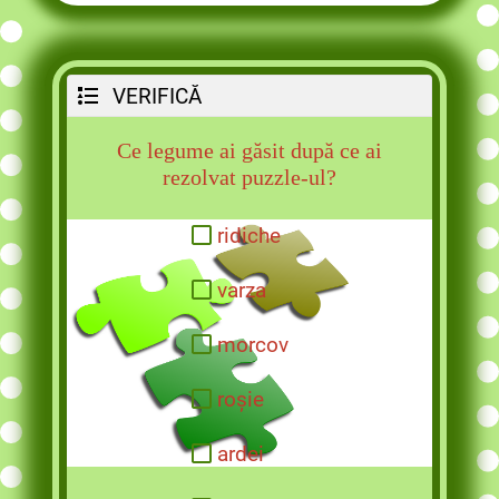
VERIFICĂ
Ce legume ai găsit după ce ai
rezolvat puzzle-ul?
ridiche
varza
morcov
roșie
ardei