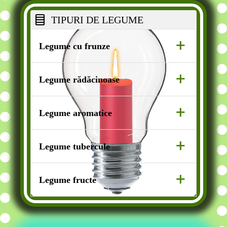
TIPURI DE LEGUME
+
Legume cu frunze
salată,spanac,varză, rucola.
+
Legume rădăcinoase
morcov,sfeclă,ridiche,păstârnac.
+
Legume aromatice
usturoi,ceapă,ghimbir.
+
Legume tubercule
cartof
+
Legume fructe
roșie,castravete,ardei, vânătă.