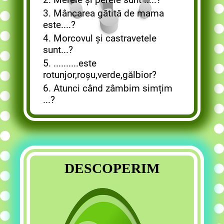
3. Mâncarea gătită de mama
este....?
4. Morcovul și castravetele
sunt...?
5. ..........este
rotunjor,roșu,verde,gălbior?
6. Atunci când zâmbim simțim
...?
DESCOPERI
M