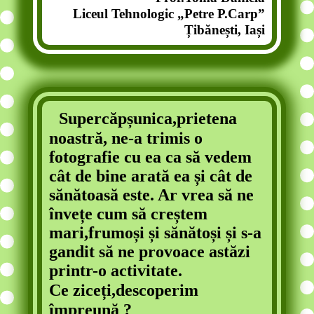
Liceul Tehnologic „Petre P.Carp”
Țibănești, Iași
Supercăpșunica,prietena
noastră, ne-a trimis o
fotografie cu ea ca să vedem
cât de bine arată ea și cât de
sănătoasă este. Ar vrea să ne
învețe cum să creștem
mari,frumoși și sănătoși și s-a
gandit să ne provoace astăzi
printr-o activitate.
Ce ziceți,descoperim
împreună ?