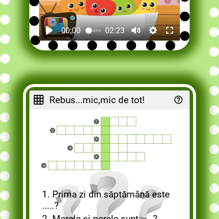
00:00
02:23
Rebus...mic,mic de tot!
1
2
3
4
5
6
1. Prima zi din săptămână este
.....?
2. Merele și perele sunt .....?