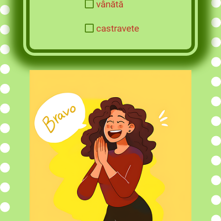
vânătă
castravete