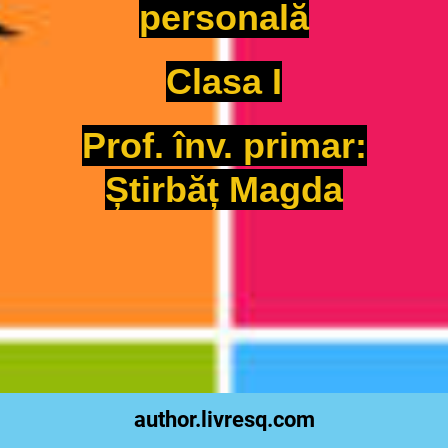
personală
Clasa I
Prof. înv. primar:
Știrbăț Magda
author.livresq.com