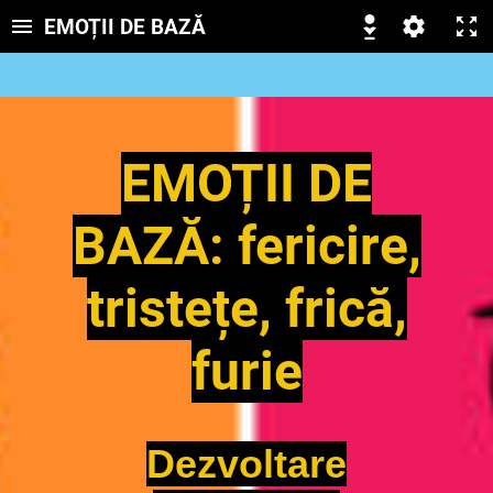
EMOȚII DE BAZĂ
EMOȚII DE
BAZĂ: fericire,
tristețe, frică,
furie
Dezvoltare