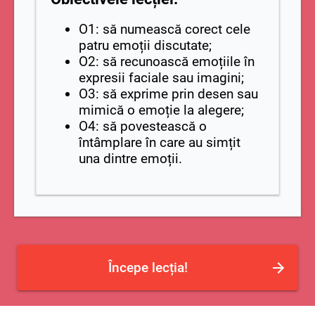
O1: să numească corect cele
patru emoții discutate;
O2: să recunoască emoțiile în
expresii faciale sau imagini;
O3: să exprime prin desen sau
mimică o emoție la alegere;
O4: să povestească o
întâmplare în care au simțit
una dintre emoții.
Începe lecția!