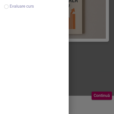
Evaluare curs
Continuă
Bine ai venit.