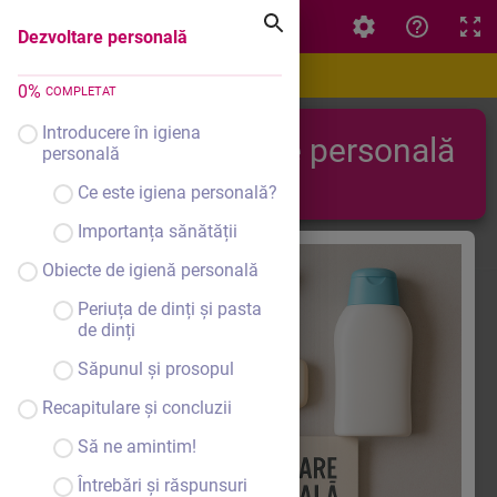
Dezvoltare personală
Dezvoltare personală
0
%
COMPLETAT
Introducere în igiena
Dezvoltare personală
personală
Ce este igiena personală?
Importanța sănătății
Obiecte de igienă personală
Periuța de dinți și pasta
de dinți
Săpunul și prosopul
Recapitulare și concluzii
Să ne amintim!
Întrebări și răspunsuri