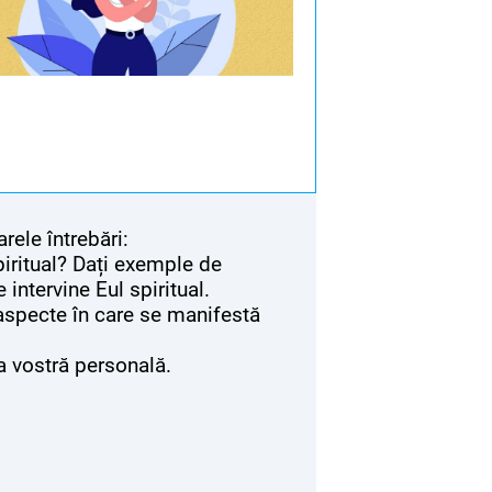
rele întrebări:
piritual? Dați exemple de
e intervine Eul spiritual.
 aspecte în care se manifestă
ea vostră personală.