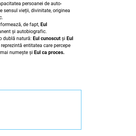
apacitatea persoanei de auto-
e sensul vieții, divinitate, originea
c.
i formează, de fapt,
Eul
ent și autobiografic.
o dublă natură:
Eul cunoscut
și
Eul
reprezintă entitatea care percepe
e mai numește și
Eul ca proces.