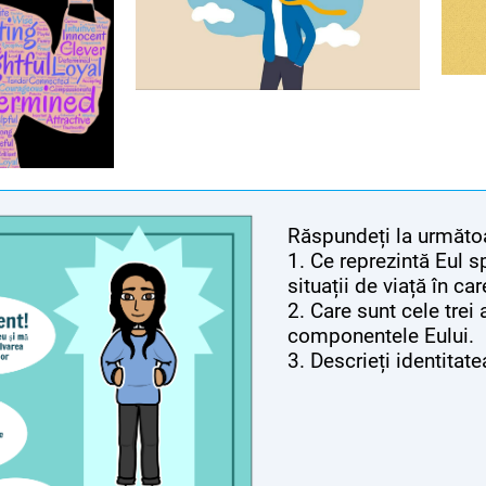
Răspundeți la următoa
1. Ce reprezintă Eul s
situații de viață în car
2. Care sunt cele trei
componentele Eului.
3. Descrieți identitat