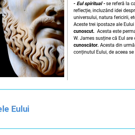
-
Eul spiritual -
se referă la c
reflecție, incluzând idei despr
universului, natura fericirii, et
Aceste trei ipostaze ale Eulu
cunoscut.
Acesta este perman
W. James susține că Eul are 
cunoscător.
Acesta din urmă 
conținutul Eului, de aceea s
le Eului