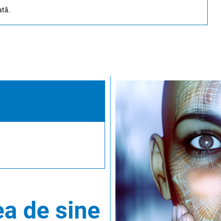
ată.
e
a de sine