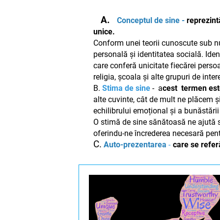
A.
Conceptul de sine -
reprezintă
unice.
Conform unei teorii cunoscute sub 
personală și identitatea socială. Ide
care conferă unicitate fiecărei perso
religia, școala și alte grupuri de inter
B.
Stima de sine
- a
cest termen este
alte cuvinte, cât de mult ne plăcem 
echilibrului emoțional și a bunăstării
O stimă de sine sănătoasă ne ajută să
oferindu-ne încrederea necesară pentr
C.
Auto-prezentarea
-
care se referă