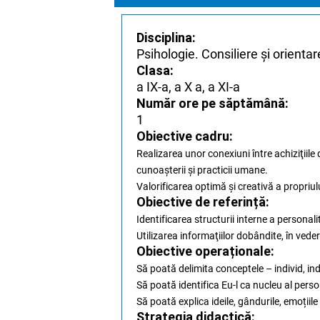
Disciplina:
Psihologie. Consiliere și orientar
Clasa:
a IX-a, a X a, a XI-a
Număr ore pe săptămână:
1
Obiective cadru:
Realizarea unor conexiuni între achiziţiile 
cunoaşterii şi practicii umane.
Valorificarea optimă şi creativă a propriulu
Obiective de referință:
Identificarea structurii interne a personalit
Utilizarea informaţiilor dobândite, în veder
Obiective operaționale:
Să poată delimita conceptele – individ, ind
Să poată identifica Eu-l ca nucleu al person
Să poată explica ideile, gândurile, emoțiil
Strategia didactică: