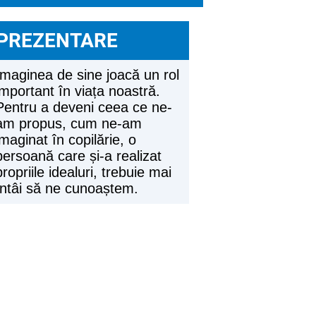
PREZENTARE
Imaginea de sine joacă un rol
important în viața noastră.
Pentru a deveni ceea ce ne-
am propus, cum ne-am
imaginat în copilărie, o
persoană care și-a realizat
propriile idealuri, trebuie mai
întâi să ne cunoaștem.