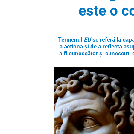
este o c
Termenul
EU
se referă la cap
a acționa și de a reflecta asu
a fi cunoscător și cunoscut,