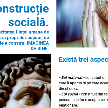
onstrucție
socială.
acitatea ființei umane de
pra propriilor acțiuni, de
 de a construi IMAGINEA
DE SINE.
Există trei aspec
- Eul material -
constituit di
care îi aparțin și pe care ace
direct de ea.
- Eul social -
constituit din to
persoana le face asupra celorl
relaționare.