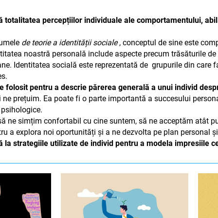
 totalitatea percepțiilor individuale ale comportamentului, abilit
numele
de teorie a identității sociale
, conceptul de sine este comp
ntitatea noastră personală include aspecte precum trăsăturile de p
ane. Identitatea socială este reprezentată de grupurile din care 
es.
 folosit pentru a descrie părerea generală a unui individ desp
şi ne prețuim. Ea poate fi o parte importantă a succesului perso
 psihologice.
 ne simțim confortabil cu cine suntem, să ne acceptăm atât puncte
u a explora noi oportunități și a ne dezvolta pe plan personal și
 la strategiile utilizate de individ pentru a modela impresiile ce