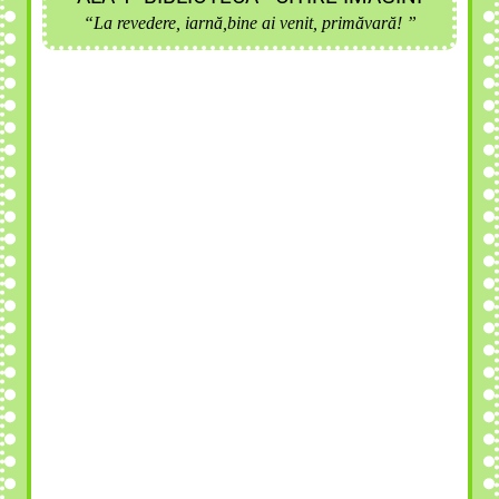
“La revedere, iarnă,bine ai venit, primăvară! ”