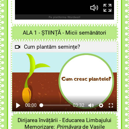
ALA 1 - ȘTIINȚĂ - Micii semănători
Cum plantăm semințe?
00:00
03:32
Dirijarea învățării - Educarea Limbajului
Memorizare:
Primăvara
de Vasile