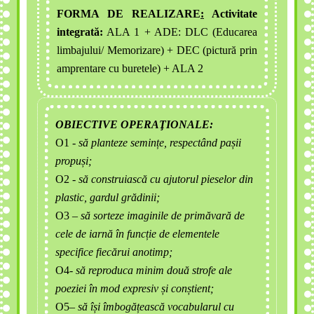
FORMA DE REALIZARE
:
Activitate
integrată:
ALA 1 + ADE: DLC (Educarea
limbajului/ Memorizare) + DEC (pictură prin
amprentare cu buretele) + ALA 2
OBIECTIVE OPERAŢIONALE:
O1
- să planteze semințe, respectând pașii
propuși;
O2
- să construiască cu ajutorul pieselor din
plastic, gardul grădinii;
O3 –
să sorteze imaginile de primăvară de
cele de iarnă în funcție de elementele
specifice fiecărui anotimp;
O4
- să
reproduca minim două strofe ale
poeziei în mod expresiv și conștient
;
O5
– să își îmbogățească vocabularul cu