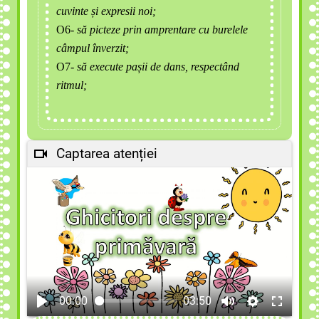
cuvinte și expresii noi;
O6
- să picteze prin amprentare cu burelele
câmpul înverzit;
O7-
să execute pașii de dans, respectând
ritmul;
Captarea atenției
00:00
03:50