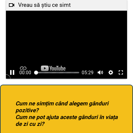
Vreau să știu ce simt
00:00
05:29
Cum ne simțim când alegem gânduri
pozitive?
Cum ne pot ajuta aceste gânduri în viața
de zi cu zi?