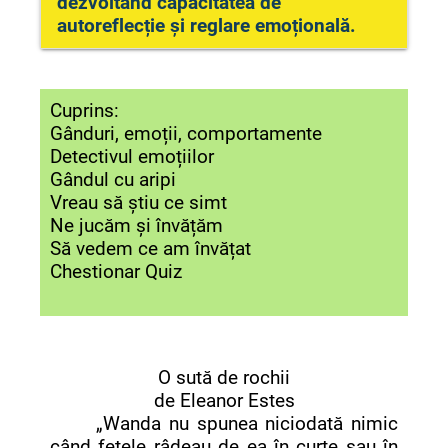
dezvoltând capacitatea de
autoreflecție și reglare emoțională.
( identificarea emoțiilor, transmise de
gânduri și capacitatea lor de gestionare
Cuprins:
a emoțiilor)
Gânduri, emoții, comportamente
Detectivul emoțiilor
Gândul cu aripi
Vreau să știu ce simt
Ne jucăm și învățăm
Să vedem ce am învățat
Chestionar Quiz
O sută de rochii
de Eleanor Estes
„Wanda nu spunea niciodată nimic
când fetele râdeau de ea în curte sau în