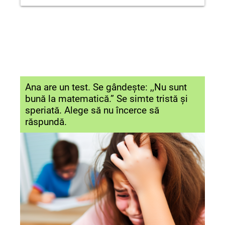
Superioritate sau ironie din partea
pasiv, demn).
Respectul față de ceilalți, chiar și
lui Peggy și Maddie.
atunci când ești tratat nedrept
(Wanda).
Lipsa empatiei și a toleranței
(Peggy și Maddie).
Nevoia de adevăr și respect
(implicite în contrastul dintre
Ana are un test. Se gândește: ,,Nu sunt
personaje).
bună la matematică.” Se simte tristă și
speriată. Alege să nu încerce să
răspundă.