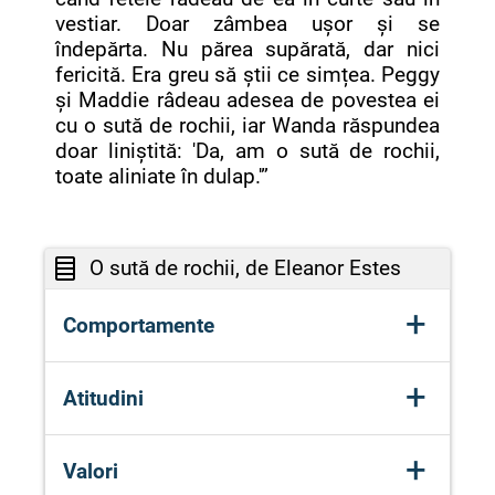
vestiar. Doar zâmbea ușor și se
îndepărta. Nu părea supărată, dar nici
fericită. Era greu să știi ce simțea. Peggy
și Maddie râdeau adesea de povestea ei
cu o sută de rochii, iar Wanda răspundea
doar liniștită: 'Da, am o sută de rochii,
toate aliniate în dulap.'”
O sută de rochii, de Eleanor Estes
+
Comportamente
Fetele râd de Wanda.
+
Atitudini
(comportament de excludere și
batjocură)
Indiferență aparentă a Wandei, dar
Wanda nu reacționează agresiv, ci
+
Valori
și o formă de resemnare.
alege să plece (comportament