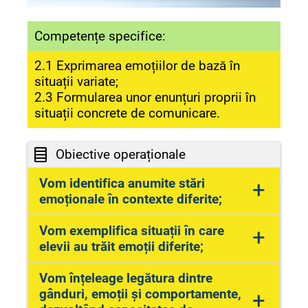
Competențe specifice:
2.1 Exprimarea emoțiilor de bază în
situații variate;
2.3 Formularea unor enunțuri proprii în
situații concrete de comunicare.
Obiective operaționale
Vom identifica anumite stări
+
emoționale în contexte diferite;
(bucurie, tristețe, încredere, optimism,
Vom exemplifica situații în care
+
descurajare, furie, entuziasm, curaj)
elevii au trăit emoții diferite;
(numesc și exprimă emoțiile din viața
Vom înțeleage legătura dintre
lor)
gânduri, emoții și comportamente,
+