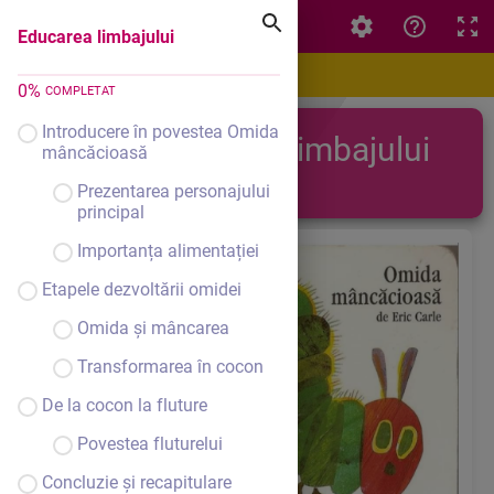
Educarea limbajului
Educarea limbajului
0
%
COMPLETAT
Introducere în povestea Omida
Educarea limbajului
mâncăcioasă
Prezentarea personajului
principal
Importanța alimentației
Etapele dezvoltării omidei
Omida și mâncarea
Transformarea în cocon
De la cocon la fluture
Povestea fluturelui
Concluzie și recapitulare