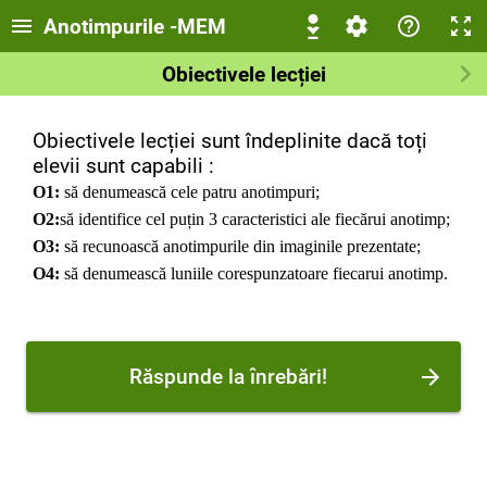
Anotimpurile -MEM
Obiectivele lecției
Obiectivele lecției sunt îndeplinite dacă toți
elevii sunt capabili :
O1
:
să denumească cele patru anotimpuri;
O2:
să identifice cel puțin 3 caracteristici ale fiecărui anotimp
;
O3:
să recunoască anotimpurile din imaginile prezentate;
O4:
să denumească luniile corespunzatoare fiecarui anotimp.
Răspunde la înrebări!