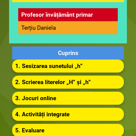
Profesor învățământ primar
Terțiu Daniela
Cuprins
1. Sesizarea sunetului „h”
2. Scrierea literelor „H” și „h”
3. Jocuri online
4. Activități integrate
5. Evaluare