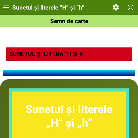
Sunetul și literele ”H” și ”h”
Semn de carte
SUNETUL ȘI LITERA "H ȘI h"
Sunetul și literele
„H” și „h”