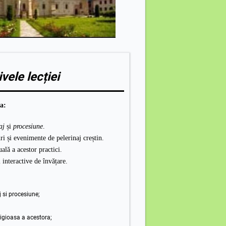
vele lecției
ea:
aj
și
procesiune
.
i și evenimente de pelerinaj creștin.
ală a acestor practici.
i interactive de învățare.
j si procesiune;
ligioasa a acestora;