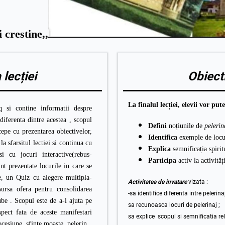
 crestine,,
 lecție
i
Obiecti
La finalul lecției, elevii vor put
 si contine informatii despre
 diferenta dintre acestea , scopul
Defini
noțiunile de
pelerin
cepe cu prezentarea obiectivelor,
Identifica
exemple de locur
la sfarsitul lectiei si continua cu
Explica
semnificația spiritu
si cu jocuri interactive(rebus-
Participa
activ la activităț
nt prezentate locurile in care se
e, un Quiz cu alegere multipla-
Activitatea de invatare
vizata :
ursa ofera pentru consolidarea
-sa identifice diferenta intre pelerina
ube . Scopul este de a-i ajuta pe
sa recunoasca locuri de pelerinaj ;
spect fata de aceste manifestari
sa explice scopul si semnificatia re
ocesiune, sfinte moaste, pelerin.