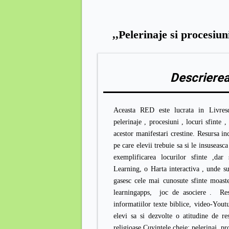
,,Pelerinaje si procesiuni
Descrierea
Aceasta RED este lucrata in Livresq
pelerinaje , procesiuni , locuri sfinte ,
acestor manifestari crestine. Resursa in
pe care elevii trebuie sa si le insuseasca 
exemplificarea locurilor sfinte ,dar 
Learning, o Harta interactiva , unde su
gasesc cele mai cunosute sfinte moast
learningapps, joc de asociere . Res
informatiilor texte biblice, video-Yout
elevi sa si dezvolte o atitudine de re
religioase.Cuvintele cheie: pelerinaj, pr