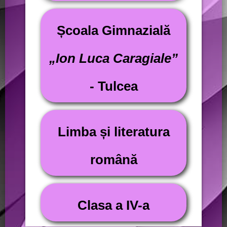
Școala Gimnazială
„Ion Luca Caragiale”
- Tulcea
Limba și literatura
română
Clasa a IV-a