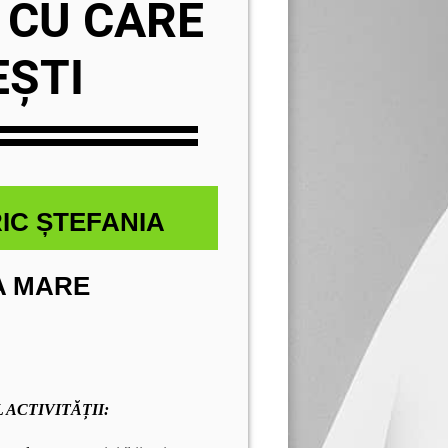
 CU CARE
EȘTI
IC ȘTEFANIA
A MARE
 ACTIVITĂȚII: