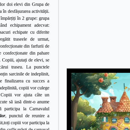
elor doi elevi din Grupa de
a în desfășurarea activității.
împărțiți în 2 grupe: grupa
vând echipament adecvat:
csacuri echipate cu diferite
egătit traseele de urmat,
onfecționate din farfurii de
le confecționate din pahare
 Copiii, ajutați de elevi, se
cărui traseu. La punctele
nțin sarcinile de indeplinit,
e finalizarea cu succes a
ndeplinită, copiii vor culege
 Copiii vor ajuta câte un
cute să iasă dintr-o anume
ă participa la Carnavalul
lor
, punctul de reunire a
it,toți copiii vor participa la
 din cufăr măști de carnaval