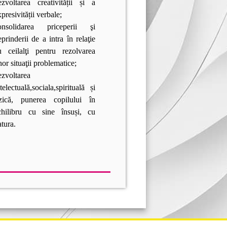
ezvoltarea creativității și a
presivității verbale;
onsolidarea priceperii şi
eprinderii de a intra în relaţie
u ceilalţi pentru rezolvarea
nor situaţii problematice;
ezvoltarea
telectuală,sociala,spirituală și
izică, punerea copilului în
chilibru cu sine însuși, cu
atura.