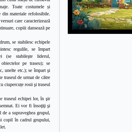
onaje. Toate costumele și
 din materiale refolosibile.
 versuri care caracterizează
ntinuare, copiii dansează pe
 drum, se stabilesc echipele
intesc regulile, se împart
i (se stabileşte liderul,
 obiectelor pe traseu); se
, unelte etc.); se împart şi
şte traseul de urmat de către
u ciupercuțe rosii şi traseul
eul echipei lor, în şir
esemnat. Ei vor fi
însoţiţi şi
ul de a supraveghea grupul,
i copil în cadrul grupului,
let.