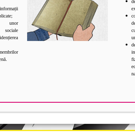
d
nformații
ex
licate;
c
a unor
d
sociale
c
dențierea
u
d
 membrilor
in
enă.
f
e
n