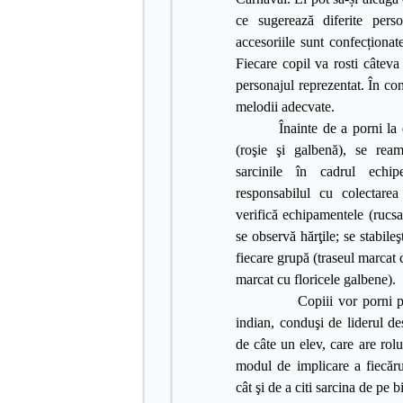
ce sugerează diferite pers
accesoriile sunt confecționate
Fiecare copil va rosti câteva
personajul reprezentat. În co
melodii adecvate.
Înainte de a porni la
(roşie şi galbenă), se ream
sarcinile în cadrul echipe
responsabilul cu colectarea
verifică echipamentele (rucsac
se observă hărţile; se stabile
fiecare grupă (traseul marcat c
marcat cu floricele galbene).
Copiii vor porni pe tras
indian, conduşi de liderul d
de câte un elev, care are rol
modul de implicare a fiecăru
cât şi de a citi sarcina de pe bi