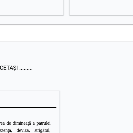
AȘI .........
rea de dimineaţă a patrulei
zența, deviza, strigătul,