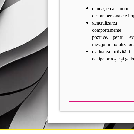
cunoașterea unor i
despre personajele imp
generalizare
comportamente 
pozitive, pentru evi
mesajului moralizator;
evaluarea activității
echipelor roșie și galb