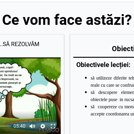
Ce vom face astăzi?
...SĂ REZOLVĂM
Obiecti
Obiectivele lecției:
să utilizeze diferite te
reale cu care se confrun
să descopere elemen
obiectele puse in rucsa
să coopereze cu membri
accepte coordonarea un
05:40