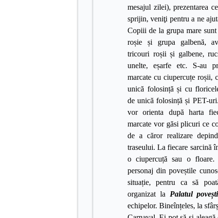
mesajul zilei), prezentarea c
sprijin, veniţi pentru a ne ajut
Copiii de la grupa mare sunt 
roșie și grupa galbenă, a
tricouri roșii și galbene, ru
unelte, eșarfe etc. S-au pr
marcate cu ciupercuțe roșii, c
unică folosință și cu florice
de unică folosință și PET-uri.
vor orienta după harta fie
marcate vor găsi plicuri ce co
de a căror realizare depind
traseului. La fiecare sarcină î
o ciupercuță sau o floare.
personaj din poveștile cunos
situație, pentru ca să poat
organizat la
Palatul povești
echipelor. Bineînțeles, la sfârș
Carnaval.
Ei pot să-și aleagă