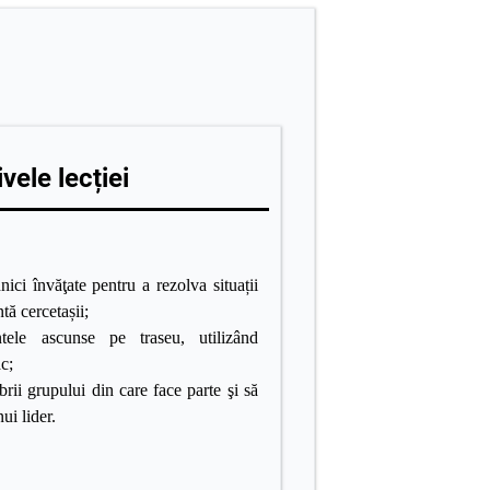
vele lecției
hnici învăţate pentru a rezolva situații
tă cercetașii;
tele ascunse pe traseu, utilizând
c;
i grupului din care face parte şi să
ui lider.