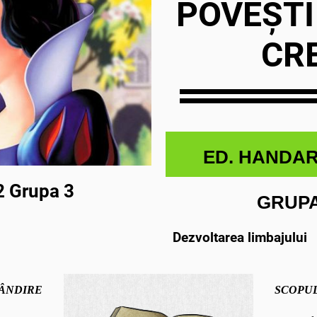
POVEȘTI
CR
ED. HANDAR
2 Grupa 3
GRUP
Dezvoltarea limbajului
ÂNDIRE
SCOPUL