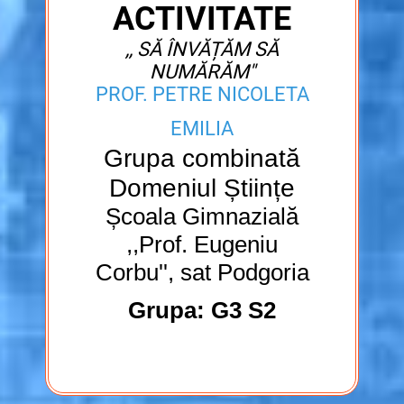
ACTIVITATE
,, SĂ ÎNVĂȚĂM SĂ
NUMĂRĂM''
PROF. PETRE NICOLETA
EMILIA
Grupa combinată
Domeniul Științe
Școala Gimnazială
,,Prof. Eugeniu
Corbu'', sat Podgoria
Grupa: G3 S2