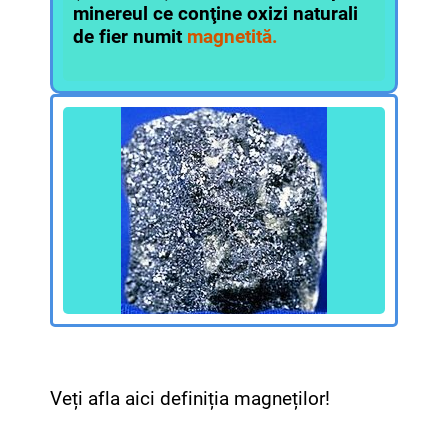
minereul ce conţine oxizi naturali
de fier numit
magnetită.
Veți afla aici definiția magneților!