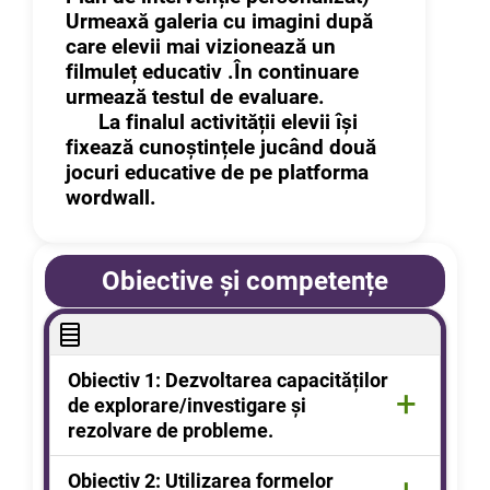
Urmeaxă galeria cu imagini după
care elevii mai vizionează un
filmuleț educativ .În continuare
urmează testul de evaluare.
La finalul activității elevii își
fixează cunoștințele jucând două
jocuri educative de pe platforma
wordwall.
Obiective și competențe
Obiectiv 1:
Dezvoltarea capacităților
+
de explorare/investigare și
rezolvare de probleme.
Recunoașterea și descrierea verbală a
Obiectiv 2:
Utilizarea formelor