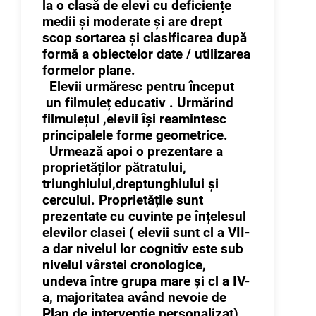
la o clasă de elevi cu deficiențe
medii și moderate și are drept
scop sortarea și clasificarea după
formă a obiectelor date / utilizarea
formelor plane.
Elevii urmăresc pentru început
un filmuleț educativ . Urmărind
filmulețul ,elevii își reamintesc
principalele forme geometrice.
Urmează apoi o prezentare a
proprietăților pătratului,
triunghiului,dreptunghiului și
cercului. Proprietățile sunt
prezentate cu cuvinte pe înțelesul
elevilor clasei ( elevii sunt cl a VII-
a dar nivelul lor cognitiv este sub
nivelul vârstei cronologice,
undeva între grupa mare și cl a IV-
a, majoritatea având nevoie de
Plan de intervenție personalizat)