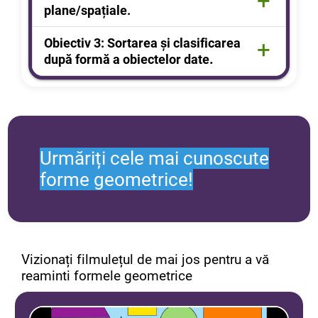
+
formei obiectelor din mediul înconjurător
plane/spațiale.
Asocierea formelor din natură cu
Obiectiv
3
:
Sortarea și clasificarea
+
formele geometrice
.
după formă a obiectelor date
Identificarea și discriminarea formelor
geometrice plane utilizând obiecte
,modele și desene
Urmăriți cele mai cunoscute
forme geometrice!
Vizionați filmulețul de mai jos pentru a vă
reaminti formele geometrice