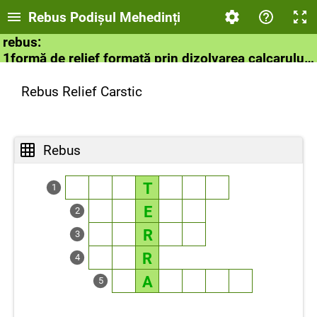
Rebus Podișul Mehedinți
rebus:
1formă de relief formată prin dizolvarea calcarului ;
2 vale formată de un râu in calcar;
3 denumire dată reliefului carstic in Croația;
Rebus Relief Carstic
4 atelaj cu doi boi;
5 rocă care se dizolvă , pe care se formează relieful carstic
Rebus
T
1
E
2
R
3
R
4
A
5