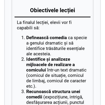
Obiectivele lecției
La finalul lecției, elevii vor fi
capabili să:
Definească comedia
ca specie
a genului dramatic și să
identifice trăsăturile esențiale
ale acesteia.
Identifice și analizeze
mijloacele de realizare a
comicului
într-un text dramatic
(comicul de situație, comicul
de limbaj, comicul de caracter
etc.).
Recunoască structura unei
comedii
(expozițiune, intrigă,
desfășurarea acțiunii, punctul