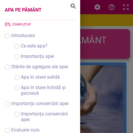
APA PE PĂMÂNT
APA PE PĂMÂNT
0
%
COMPLETAT
Introducere
APA PE PĂMÂNT
Ce este apa?
Importanța apei
Stările de agregare ale apei
Apa în stare solidă
Apa în stare lichidă și
gazoasă
Importanța conservării apei
Importanța conservării
apei
Evaluare curs