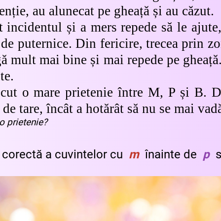
enție, au alunecat pe gheață și au căzut.
incidentul și a mers repede să le ajute
 de puternice. Din fericire, trecea prin zo
ă mult mai bine și mai repede pe gheață. Î
te.
t o mare prietenie între M, P și B. D
t de tare, încât a hotărât să nu se mai vad
 o prietenie?
ea corectă a cuvintelor cu
m
înainte de
p
s