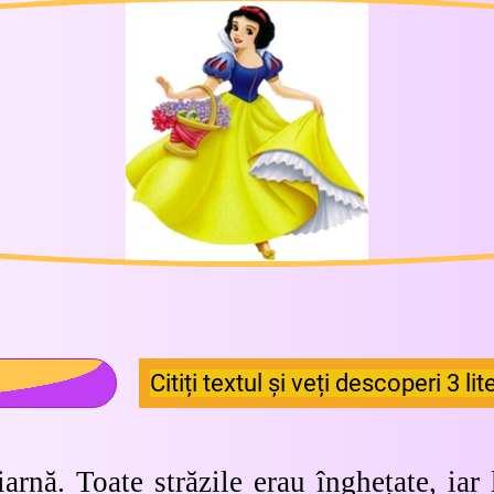
Citiți textul și veți descoperi 3 li
iarnă. Toate străzile erau înghețate, iar