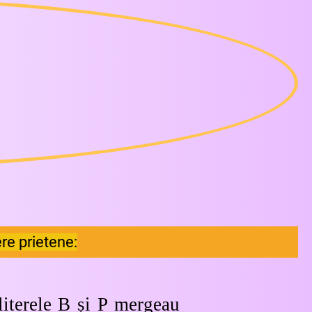
tere prietene:
 literele B și P mergeau