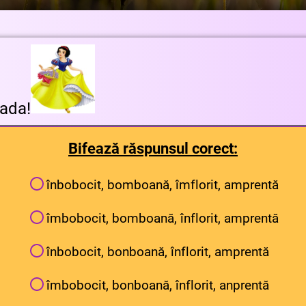
ada!
Bifează răspunsul corect:
înbobocit, bomboană, îmflorit, amprentă
îmbobocit, bomboană, înflorit, amprentă
înbobocit, bonboană, înflorit, amprentă
îmbobocit, bonboană, înflorit, anprentă