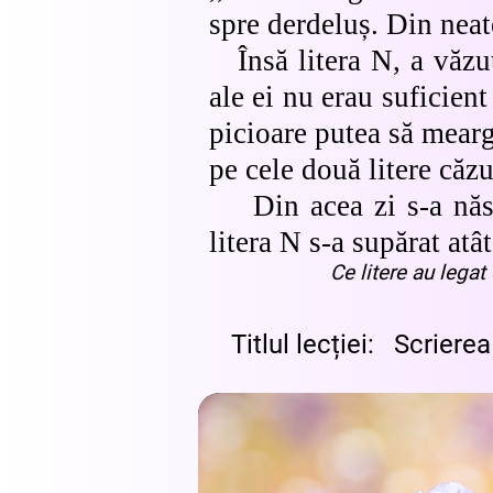
spre derdeluș. Din neat
Însă litera N, a văzut 
ale ei nu erau suficient
picioare putea să mearg
pe cele două litere căzu
Din acea zi s-a născu
litera N s-a supărat atâ
Ce litere au legat
Titlul lecției: Scrier