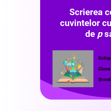
Scrierea c
cuvintelor c
de
p
s
Schip
Clasa 
Școal