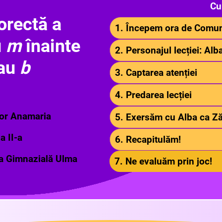
Cu
orectă a
1. Începem ora de Comun
u
m
înainte
2. Personajul lecției: Al
au
b
3. Captarea atenției
4. Predarea lecției
or Anamaria
5. Exersăm cu Alba ca Z
a II-a
6. Recapitulăm!
a Gimnazială Ulma
7. Ne evaluăm prin joc!