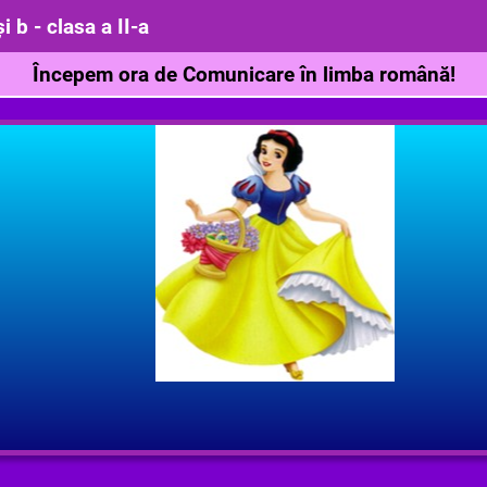
 b - clasa a II-a
Începem ora de Comunicare în limba română!