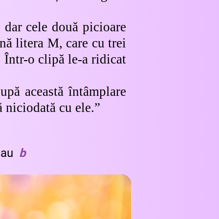
, dar cele două picioare
nă litera M, care cu trei
ntr-o clipă le-a ridicat
upă această întâmplare
ă niciodată cu ele.”
au
b