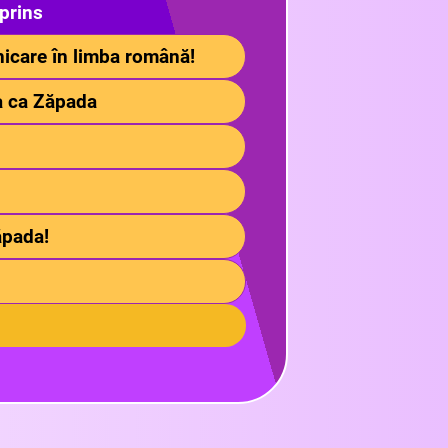
prins
icare în limba română!
ba ca Zăpada
ăpada!