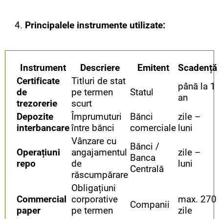
4.
Principalele instrumente utilizate:
Instrument
Descriere
Emitent
Scadență
Certificate
Titluri de stat
până la 1
de
pe termen
Statul
an
trezorerie
scurt
Depozite
Împrumuturi
Bănci
zile –
interbancare
între bănci
comerciale
luni
Vânzare cu
Bănci /
Operațiuni
angajamentul
zile –
Banca
repo
de
luni
Centrală
răscumpărare
Obligațiuni
Commercial
corporative
max. 270
Companii
paper
pe termen
zile