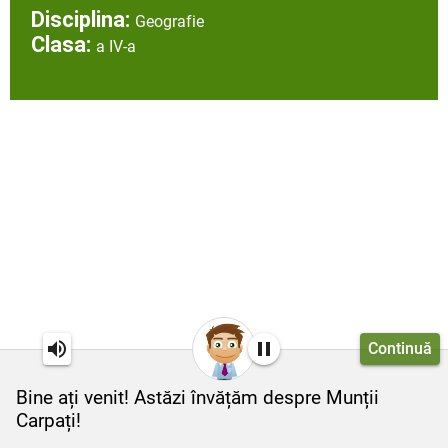
Disciplina:
Geografie
Clasa:
a IV-a
Continuă
Bine ați venit! Astăzi învățăm despre Munții
Carpați!